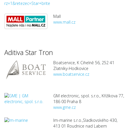
rz=1&retezec=Star+brite
Mall
www.mall.cz
Aditiva Star Tron
Boatservice, K Cihelně 56, 252 41
Zlatníky-Hodkovice
www.boatservice.cz
GM electronic, spol. s.r.o., Křižíkova 77,
186 00 Praha 8
www.gme.cz
Im-marine s.r.o.,Sladkovského 430,
413 01 Roudnice nad Labem