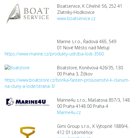
Boatservice, K Cihelně 56, 252 41
Zlatníky-Hodkovice
www.boatservice.cz
Marine s.r.o., Řadová 465, 549
01 Nové Město nad Metují
https://www.marine.cz/produkty-udrzba-lodi-3560
Boatstore, Koněvova 426/35, 130
00 Praha 3, Žižkov
https://www.boatstore.cz/borika-fasten-prislusenstvi-k-clunum-
na-cluny-a-lode/strana-3/
Marine4u s.r.o., Mašatova 857/3, 148
00 Praha 4148 00 Praha 4
Marine4u.cz
Gimi Group s.r.o., K Výtopně 1889/4,
412 01 Litoměřice