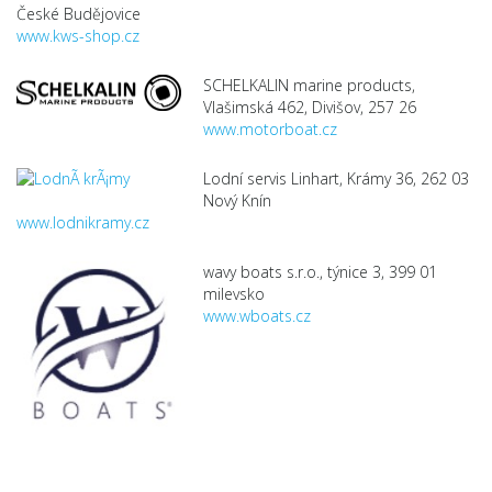
České Budějovice
www.kws-shop.cz
SCHELKALIN marine products,
Vlašimská 462, Divišov, 257 26
www.motorboat.cz
Lodní servis Linhart, Krámy 36, 262 03
Nový Knín
www.lodnikramy.cz
wavy boats s.r.o., týnice 3, 399 01
milevsko
www.wboats.cz