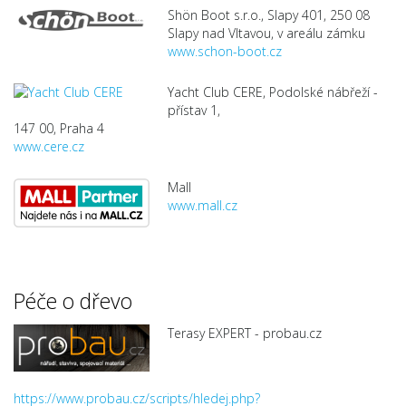
Shön Boot s.r.o., Slapy 401, 250 08
Slapy nad Vltavou, v areálu zámku
www.schon-boot.cz
Yacht Club CERE, Podolské nábřeží -
přístav 1,
147 00, Praha 4
www.cere.cz
Mall
www.mall.cz
Péče o dřevo
Terasy EXPERT - probau.cz
https://www.probau.cz/scripts/hledej.php?