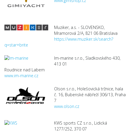
www.gimishop.cz
Muziker, a.s. - SLOVENSKO,
Mramorová 2/A, 821 06 Bratislava
https://www.muziker.sk/search?
q=star+brite
Im-marine s.r.o., Sladkovského 430,
413 01
Roudnice nad Labem
www.im-marine.cz
Olson s.r.o., Holešovická tržnice, hala
č. 16, Bubenské nábřeží 306/13, Praha
7
www.olson.cz
KWS sports CZ s.r.o., Lidická
1277/252, 370 07