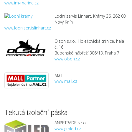
www.im-marine.cz
Lodní servis Linhart, Krámy 36, 262 03
Nový Knín
www.lodniservislinhart.cz
Olson s.r.o., Holešovická tržnice, hala
č. 16
Bubenské nábřeží 306/13, Praha 7
www.olson.cz
Mall
www.mall.cz
Tekutá izolační páska
ANPETRADE s.r.o.
www.gmled.cz