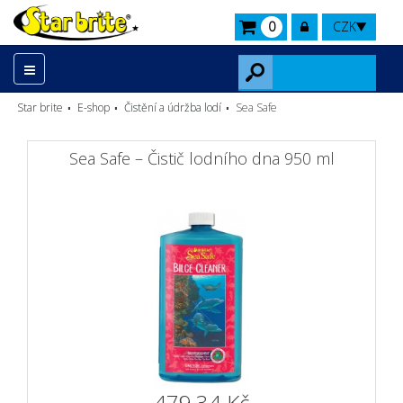
0
CZK
Star brite
E-shop
Čistění a údržba lodí
Sea Safe
Sea Safe – Čistič lodního dna 950 ml
479,34 Kč