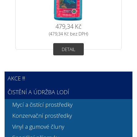
479,34 Kč
(479,34 Kč bez DPH)
DETAIL
AKCE !!!
ČISTĚNÍ A ÚDRŽBA LODÍ
Mycí a čistící prostředky
Konzervační prostředky
Vinyl a gumové čluny