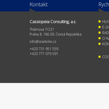
Kontakt
Rych
Cassiopeia Consulting, a.s.
HLA
E-S
Thámova 7/221
RAD
Praha 8, 186 00, Česká Republika
O N
info@starbrite.cz
KON
+420 731 951 559
+420 777 079 591
COO