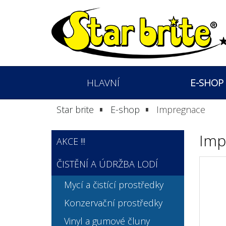
HLAVNÍ
E-SHOP
Star brite
E-shop
Impregnace
Imp
AKCE !!!
ČISTĚNÍ A ÚDRŽBA LODÍ
Mycí a čistící prostředky
Konzervační prostředky
Vinyl a gumové čluny