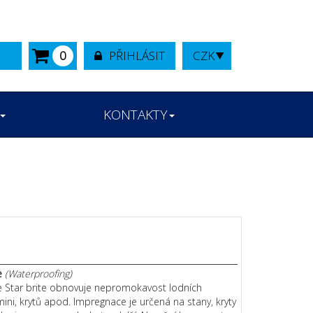
0
PŘIHLÁSIT
CZK
KONTAKTY
e
(Waterproofing)
e Star brite obnovuje nepromokavost lodních
mini, krytů apod. Impregnace je určená na stany, kryty