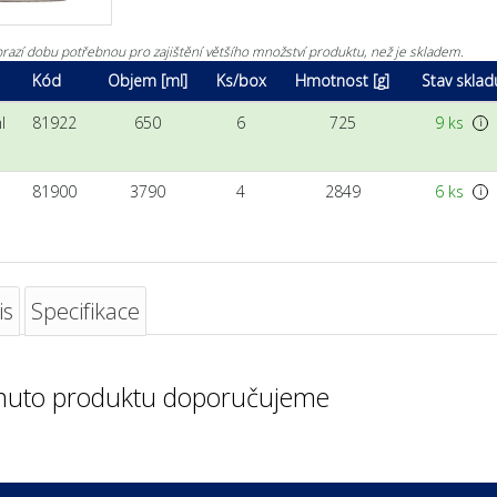
razí dobu potřebnou pro zajištění většího množství produktu, než je skladem.
Kód
Objem [ml]
Ks/box
Hmotnost [g]
Stav sklad
l
81922
650
6
725
9 ks
i
81900
3790
4
2849
6 ks
i
is
Specifikace
muto produktu doporučujeme