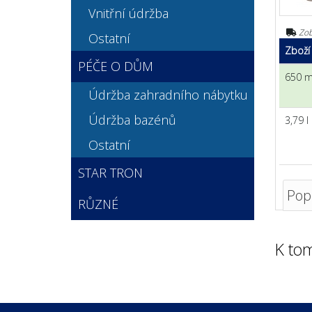
Vnitřní údržba
Zob
Ostatní
Zboží
PÉČE O DŮM
650 m
Údržba zahradního nábytku
Údržba bazénů
3,79 l
Ostatní
STAR TRON
Pop
RŮZNÉ
K to