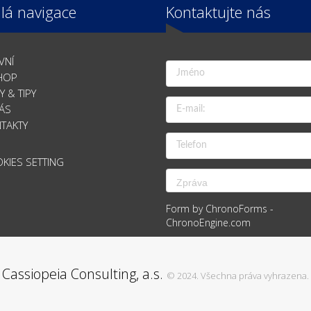
lá navigace
Kontaktujte nás
VNÍ
HOP
Y & TIPY
ÁS
TAKTY
KIES SETTING
Form by ChronoForms -
ChronoEngine.com
Cassiopeia Consulting, a.s.
© 2024. Všechna práva vyhrazena.