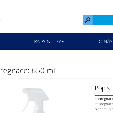
RADY & TIPY
O NÁS
regnace
: 650 ml
Popis
Impregnac
​Impregnac
plachet, bi