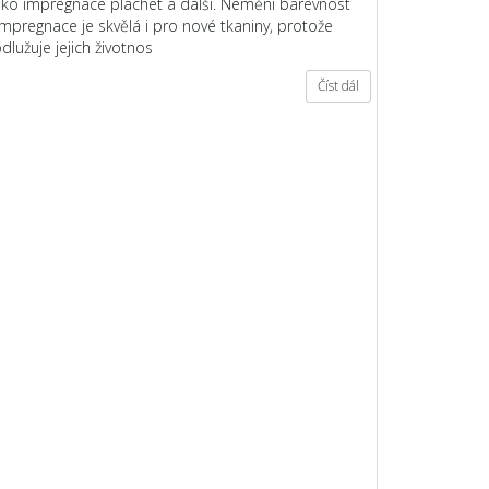
jako impregnace plachet a další. Nemění barevnost
Impregnace je skvělá i pro nové tkaniny, protože
dlužuje jejich životnos
Číst dál