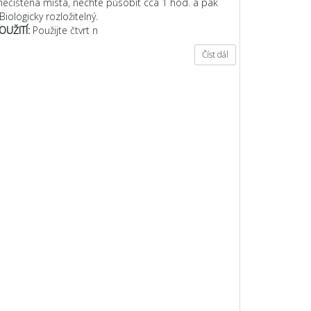
znečištěná místa, nechte působit cca 1 hod. a pak
Biologicky rozložitelný.
OUŽITÍ:
Použijte čtvrt n
Číst dál