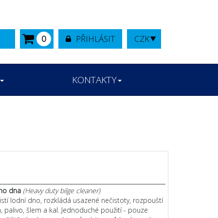
0
PŘIHLÁSIT
CZK
KONTAKTY
ího dna
(Heavy duty bilge cleaner)
stí lodní dno, rozkládá usazené nečistoty, rozpouští
a, palivo, šlem a kal. Jednoduché použití - pouze