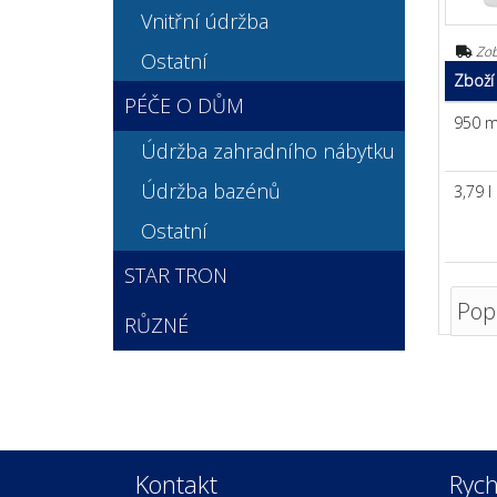
Vnitřní údržba
Zob
Ostatní
Zboží
PÉČE O DŮM
950 m
Údržba zahradního nábytku
Údržba bazénů
3,79 l
Ostatní
STAR TRON
Pop
RŮZNÉ
Kontakt
Rych