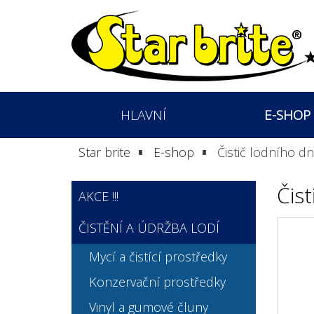
HLAVNÍ
E-SHOP
Star brite
E-shop
Čistič lodního d
Čis
AKCE !!!
ČISTĚNÍ A ÚDRŽBA LODÍ
Mycí a čistící prostředky
Konzervační prostředky
Vinyl a gumové čluny