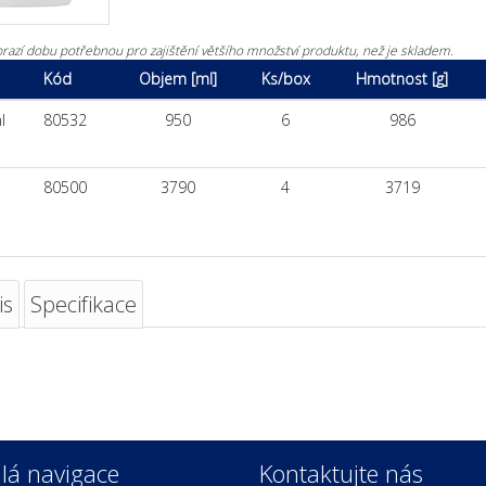
razí dobu potřebnou pro zajištění většího množství produktu, než je skladem.
Kód
Objem [ml]
Ks/box
Hmotnost [g]
l
80532
950
6
986
80500
3790
4
3719
is
Specifikace
lá navigace
Kontaktujte nás