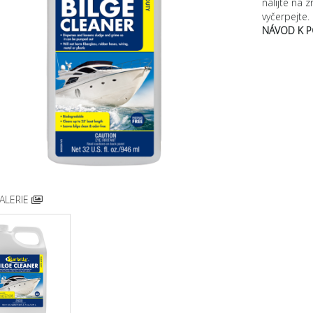
nalijte na 
vyčerpejte. 
NÁVOD K P
ALERIE