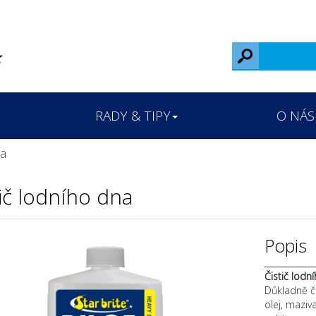
RADY & TIPY
O NÁS
na
tič lodního dna
Popis
Čistič lodn
Důkladně či
olej, maziv