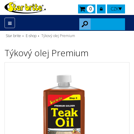
0
CZK
Star brite
E-shop
Týkový olej Premium
Týkový olej Premium