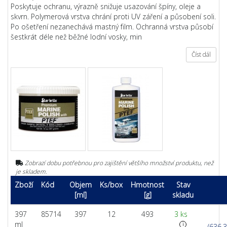
Poskytuje ochranu, výrazně snižuje usazování špíny, oleje a
skvrn. Polymerová vrstva chrání proti UV záření a působení soli.
Po ošetření nezanechává mastný film. Ochranná vrstva působí
šestkrát déle než běžné lodní vosky, min
Číst dál
Zobrazí dobu potřebnou pro zajištění většího množství produktu, než
je skladem.
Zboží
Kód
Objem
Ks/box
Hmotnost
Stav
[ml]
[g]
skladu
397
85714
397
12
493
3 ks
ml
i
(636,