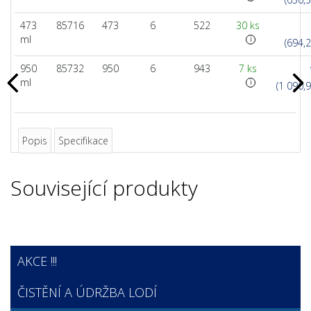
473
85716
473
6
522
30 ks
ml
i
(694,
950
85732
950
6
943
7 ks
ml
i
(1 090,
Popis
Specifikace
Související produkty
AKCE !!!
ČISTĚNÍ A ÚDRŽBA LODÍ