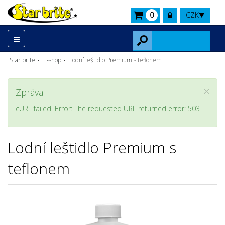
0
CZK
Star brite
E-shop
Lodní leštidlo Premium s teflonem
×
Zpráva
cURL failed. Error: The requested URL returned error: 503
Lodní leštidlo Premium s
teflonem