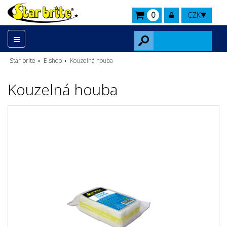
0
CZK
Star brite
E-shop
Kouzelná houba
Kouzelná houba