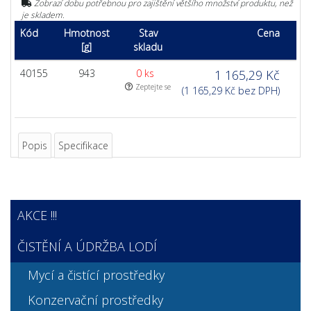
Zobrazí dobu potřebnou pro zajištění většího množství produktu, než
je skladem.
Kód
Hmotnost
Stav
Cena
[g]
skladu
40155
943
0 ks
1 165,29 Kč
Zeptejte se
(1 165,29 Kč bez DPH)
Popis
Specifikace
AKCE !!!
ČISTĚNÍ A ÚDRŽBA LODÍ
Mycí a čistící prostředky
Konzervační prostředky