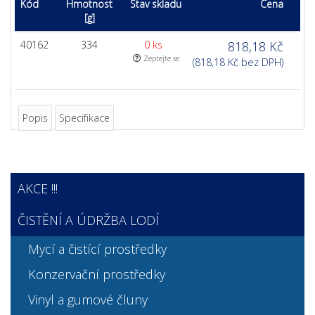
Kód
Hmotnost
Stav skladu
Cena
[g]
40162
334
0 ks
818,18 Kč
Zeptejte se
(818,18 Kč bez DPH)
Popis
Specifikace
AKCE !!!
ČISTĚNÍ A ÚDRŽBA LODÍ
Mycí a čistící prostředky
Konzervační prostředky
Vinyl a gumové čluny