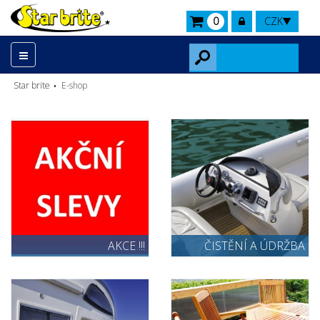
0
CZK
Star brite
E-shop
AKCE !!!
ČISTĚNÍ A ÚDRŽBA
LODÍ