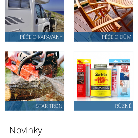
PÉČE O KARAVANY
PÉČE O DŮM
STAR TRON
RŮZNÉ
Novinky